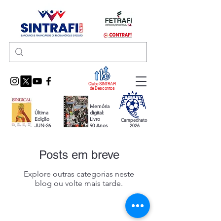
Clube SINTRAFI
de Descontos
Memória
Última
digital:
Edição
Livro
Campeonato
JUN-26
90 Anos
2026
Posts em breve
Explore outras categorias neste
blog ou volte mais tarde.