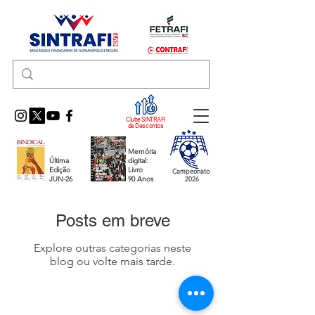
Clube SINTRAFI
de Descontos
Memória
Última
digital:
Edição
Livro
Campeonato
JUN-26
90 Anos
2026
Posts em breve
Explore outras categorias neste
blog ou volte mais tarde.