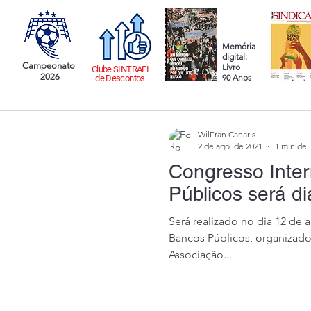
Memória
digital:
Campeonato
Livro
Clube SINTRAFI
2026
90 Anos
de Descontos
WilFran Canaris
2 de ago. de 2021
1 min de l
Congresso Inte
Públicos será di
Será realizado no dia 12 de 
Bancos Públicos, organizado
Associação...