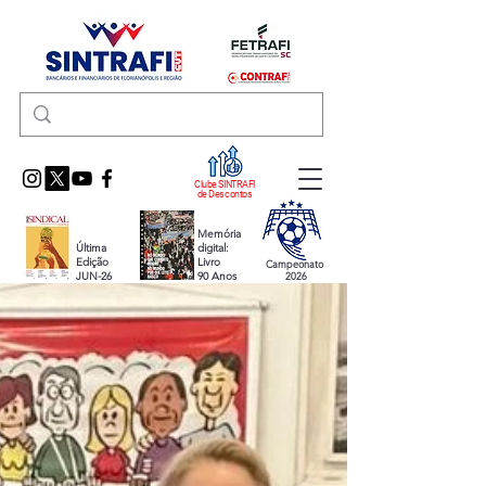
Clube SINTRAFI
de Descontos
Memória
Última
digital:
Edição
Livro
Campeonato
JUN-26
90 Anos
2026