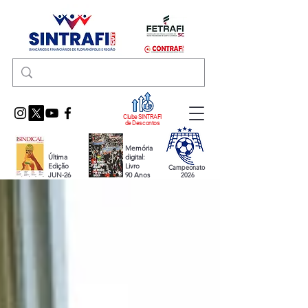
Clube SINTRAFI
de Descontos
Memória
Última
digital:
Edição
Livro
Campeonato
JUN-26
90 Anos
2026