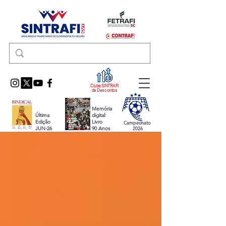
Clube SINTRAFI
de Descontos
Memória
Última
digital:
Edição
Livro
Campeonato
JUN-26
90 Anos
2026