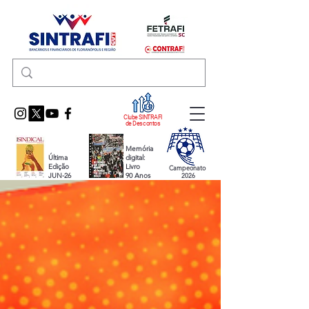
Clube SINTRAFI
de Descontos
Memória
Última
digital:
Edição
Livro
Campeonato
JUN-26
90 Anos
2026