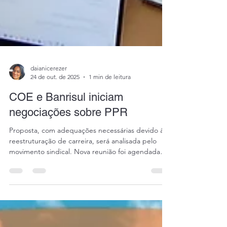
daianicerezer
24 de out. de 2025
1 min de leitura
COE e Banrisul iniciam
negociações sobre PPR
Proposta, com adequações necessárias devido à
reestruturação de carreira, será analisada pelo
movimento sindical. Nova reunião foi agendada
para dia 30 de outubro. No começo da reunião
desta sexta-feira (24/10), o Movimento Sindical