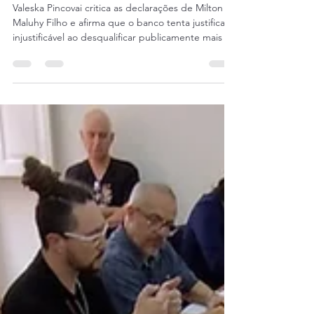
trabalhadores injustiçados
Valeska Pincovai critica as declarações de Milton
Maluhy Filho e afirma que o banco tenta justificar o
injustificável ao desqualificar publicamente mais de
mil trabalhadores demitidos A coordenadora da
Comissão de Organização dos Empregados (COE)
do Itaú, Valeska Pincovai, manifestou repúdio às
declarações feitas pelo presidente do banco,
Milton Maluhy Filho, durante o evento GAN
Summit 2025, em que o executivo afirmou que
parte dos mais de mil trabalhadores demitidos em
sete