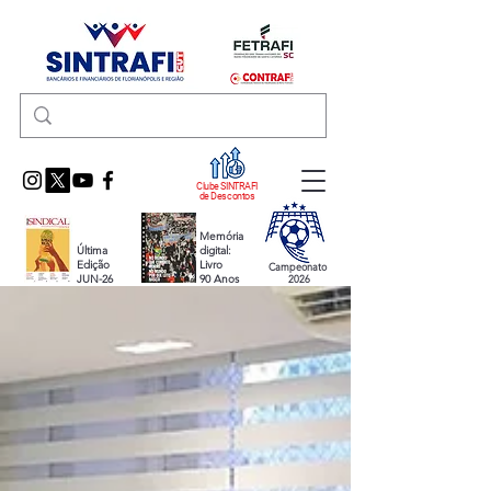
Clube SINTRAFI
de Descontos
Memória
Última
digital:
Edição
Livro
Campeonato
JUN-26
90 Anos
2026