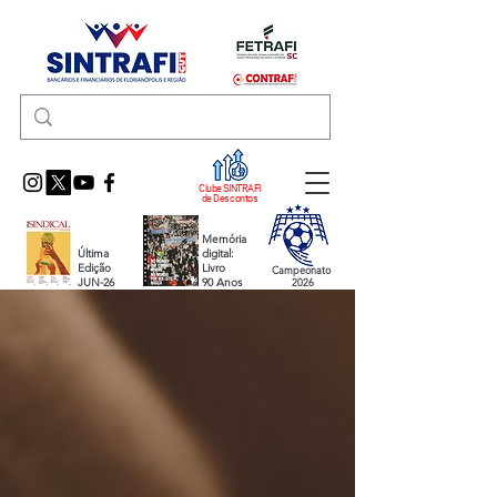
Clube SINTRAFI
de Descontos
Memória
Última
digital:
Edição
Livro
Campeonato
JUN-26
90 Anos
2026