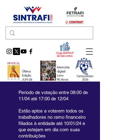
Clube SINTRAFI
de Descontos
Memória
Última
digital:
Edição
Livro
Campeonato
JUN-26
90 Anos
2026
Período de votação entre 08:00 de
11/04 até 17:00 de 12/04
Estão aptos a votarem todos os
trabalhadores no ramo financeiro
filiados à entidade até 10/01/24 e
que estejam em dia com suas
contribuições