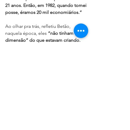
21 anos. Então, em 1982, quando tomei 
posse, éramos 20 mil economiários.”
Ao olhar pra trás, refletiu Betão, 
naquela época, eles 
“não tinham 
dimensão” do que estavam criando. 
“O que nós tínhamos era muita 
vontade de construir a luta. E o 
resultado é o legado que 
comemoramos agora: unidade 
nacional e o porte da estrutura sindical 
alcançado hoje”, 
comemorou o 
dirigente.
Além da jornada diária de 6h e a união 
da data base, em 1985, os bancários 
conquistaram reajuste salarial de 
90,78% e antecipação de 25% diante 