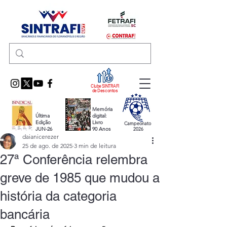
Clube SINTRAFI
de Descontos
Memória
Última
digital:
Edição
Livro
Campeonato
JUN-26
90 Anos
2026
daianicerezer
25 de ago. de 2025
3 min de leitura
27ª Conferência relembra
greve de 1985 que mudou a
história da categoria
bancária