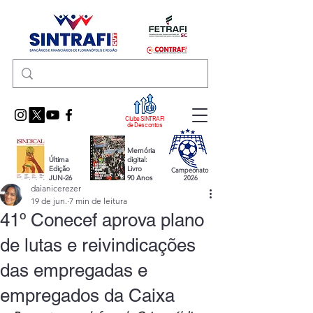
Clube SINTRAFI
de Descontos
Memória
Última
digital:
Edição
Livro
Campeonato
JUN-26
90 Anos
2026
daianicerezer
19 de jun.
7 min de leitura
41º Conecef aprova plano
de lutas e reivindicações
das empregadas e
empregados da Caixa