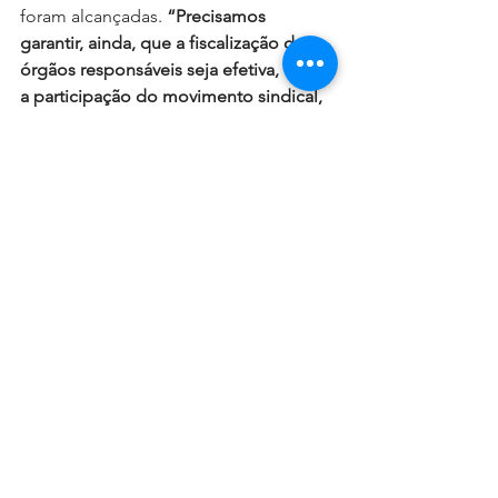
foram alcançadas. 
“Precisamos 
garantir, ainda, que a fiscalização dos 
órgãos responsáveis seja efetiva, com 
a participação do movimento sindical, 
e do envolvimento da sociedade civil 
para que a desigualdade de 
remuneração entre homens e mulheres 
deixe de ser tolerável”
, conclui 
Fernanda Lopes.
CLIQUE AQUI E ACESSE O 
FORMULÁRIO DE 
INSCRIÇÕES para a 
Conferência Livre de Mulheres: 
A luta pela igualdade salarial 
no Ramo financeiro.