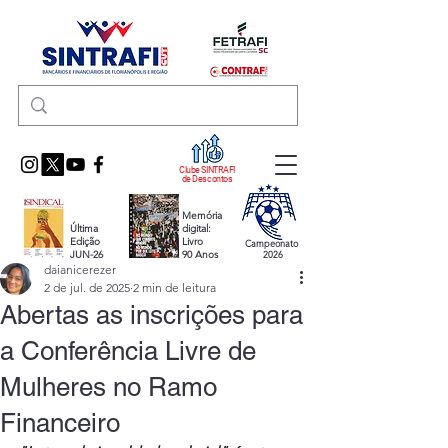
Clube SINTRAFI
de Descontos
Memória
Última
digital:
Edição
Livro
Campeonato
JUN-26
90 Anos
2026
daianicerezer
2 de jul. de 2025
2 min de leitura
Abertas as inscrições para
a Conferência Livre de
Mulheres no Ramo
Financeiro