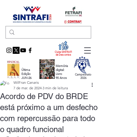
Clube SINTRAFI
de Descontos
Memória
Última
digital:
Edição
Livro
Campeonato
JUN-26
90 Anos
2026
WilFran Canaris
7 de mar. de 2024
3 min de leitura
Acordo de PDV do BRDE
está próximo a um desfecho
com repercussão para todo
o quadro funcional