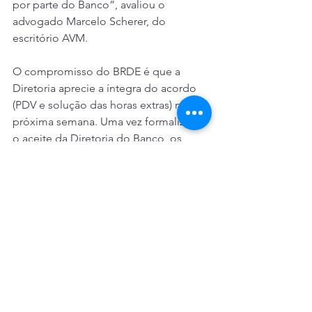
por parte do Banco”, avaliou o 
advogado Marcelo Scherer, do 
escritório AVM.
O compromisso do BRDE é que a 
Diretoria aprecie a íntegra do acordo 
(PDV e solução das horas extras) na 
próxima semana. Uma vez formalizado 
o aceite da Diretoria do Banco, os 
sindicatos das três bases - Porto 
Alegre, Florianópolis e Curitiba - 
publicarão seus respectivos editais 
convocando as assembleias de 
apreciação do acordo.
“É importante destacar que a 
assembleia não decidirá apenas as 
vantagens negociadas para quem 
aderir ao PDV, mas sim uma proposta 