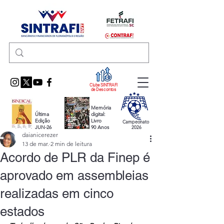
Clube SINTRAFI
de Descontos
Memória
Última
digital:
Edição
Livro
Campeonato
JUN-26
90 Anos
2026
daianicerezer
13 de mar.
2 min de leitura
Acordo de PLR da Finep é
aprovado em assembleias
realizadas em cinco
estados