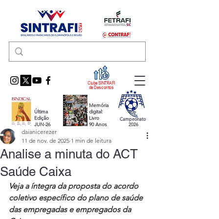
Clube SINTRAFI
de Descontos
Memória
Última
digital:
Edição
Livro
Campeonato
JUN-26
90 Anos
2026
daianicerezer
11 de nov. de 2025
1 min de leitura
Analise a minuta do ACT
Saúde Caixa
Veja a íntegra da proposta do acordo 
coletivo específico do plano de saúde 
das empregadas e empregados da 