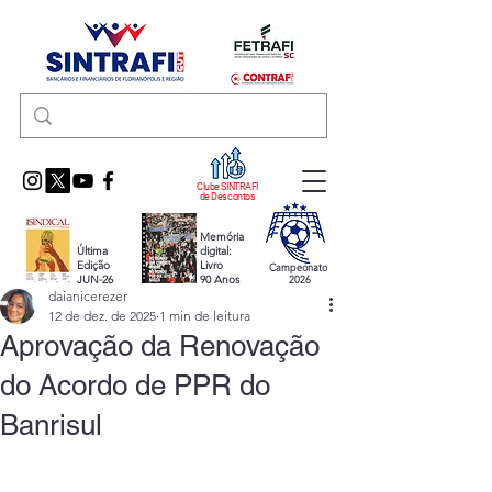
Clube SINTRAFI
de Descontos
Memória
Última
digital:
Edição
Livro
Campeonato
JUN-26
90 Anos
2026
daianicerezer
12 de dez. de 2025
1 min de leitura
Aprovação da Renovação
do Acordo de PPR do
Banrisul