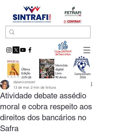
Clube SINTRAFI
de Descontos
Memória
Última
digital:
Edição
Livro
Campeonato
JUN-26
90 Anos
2026
daianicerezer
13 de mar.
2 min de leitura
Atividade debate assédio
moral e cobra respeito aos
direitos dos bancários no
Safra