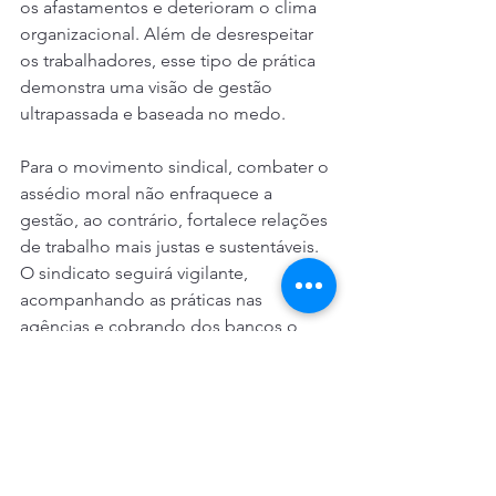
os afastamentos e deterioram o clima 
organizacional. Além de desrespeitar 
os trabalhadores, esse tipo de prática 
demonstra uma visão de gestão 
ultrapassada e baseada no medo.
Para o movimento sindical, combater o 
assédio moral não enfraquece a 
gestão, ao contrário, fortalece relações 
de trabalho mais justas e sustentáveis. 
O sindicato seguirá vigilante, 
acompanhando as práticas nas 
agências e cobrando dos bancos o 
cumprimento integral da Convenção 
Coletiva e o respeito à dignidade dos 
bancários e bancárias.
A mensagem deixada durante a 
atividade foi clara: metas podem ser 