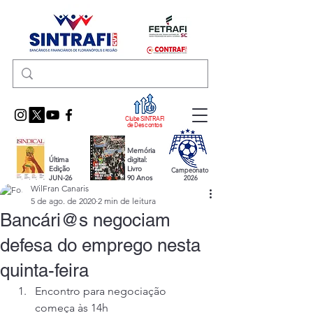
Clube SINTRAFI
de Descontos
Memória
Última
digital:
Edição
Livro
Campeonato
JUN-26
90 Anos
2026
WilFran Canaris
5 de ago. de 2020
2 min de leitura
Bancári@s negociam
defesa do emprego nesta
quinta-feira
Encontro para negociação 
começa às 14h