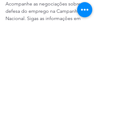
Acompanhe as negociações sobre a 
defesa do emprego na Campanha 
Nacional. Sigas as informações em 
nossas redes sociais. 
Fonte: Contraf Cut
Bancos
Movimento Sindical e Social
Ver tudo
Posts recentes