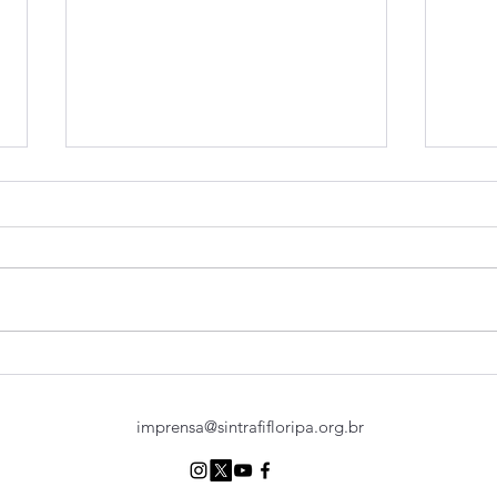
BB perde a oportunidade de
Coma
apresentar respostas às
Fena
reivindicações dos
nego
imprensa@sintrafifloripa.org.br
trabalhadores
apre