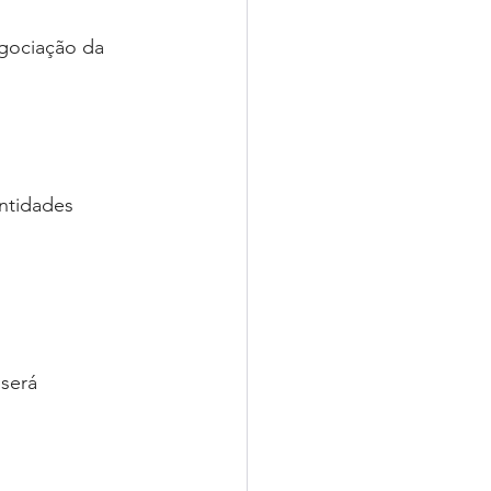
egociação da 
ntidades 
será 