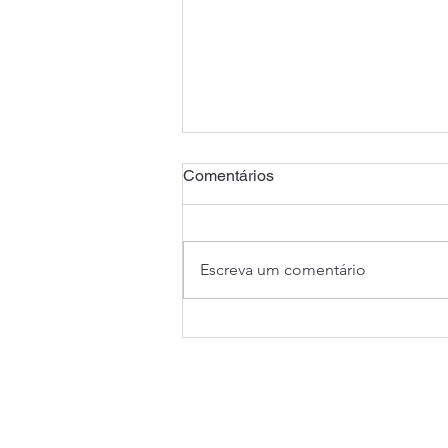
Comentários
Escreva um comentário
Saúde Caixa: Banco
apresenta proposta que
chega a dobrar mensalidade