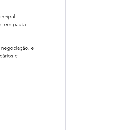
ncipal 
os em pauta 
e negociação, e 
ários e 