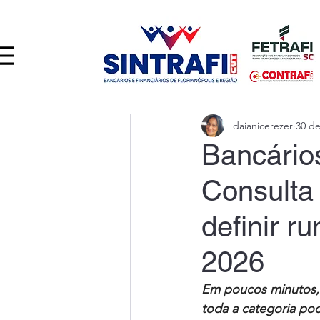
daianicerezer
30 de
Bancário
Consulta
definir 
2026
Em poucos minutos, é
toda a categoria pod