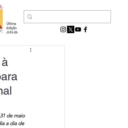
Última
Edição
JUN-26
 à
para
nal
 31 de maio 
ia a dia de 