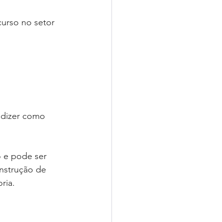
urso no setor 
 dizer como 
 e pode ser 
onstrução de 
ria.