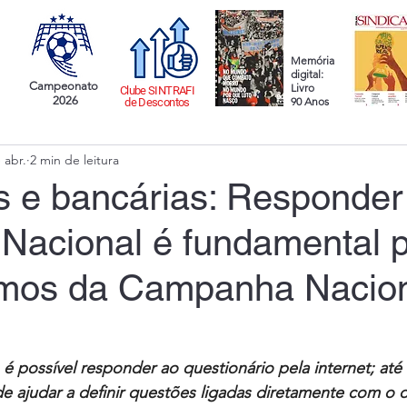
Memória
digital:
Campeonato
Livro
Clube SINTRAFI
2026
90 Anos
de Descontos
 abr.
2 min de leitura
s e bancárias: Responder
 Nacional é fundamental 
rumos da Campanha Nacio
 possível responder ao questionário pela internet; até
e ajudar a definir questões ligadas diretamente com o d