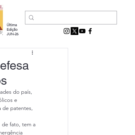
Última
Edição
JUN-26
defesa
os
dades do país, 
licos e 
a de patentes, 
 de fato, tem a 
mergência 