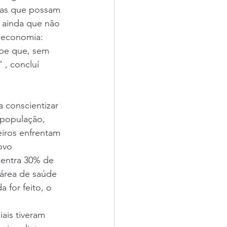
das que possam 
 ainda que não 
 economia: 
abe que, sem 
, concluí 
 conscientizar 
 população, 
eiros enfrentam 
ovo 
entra 30% de 
 área de saúde 
 for feito, o 
ais tiveram 