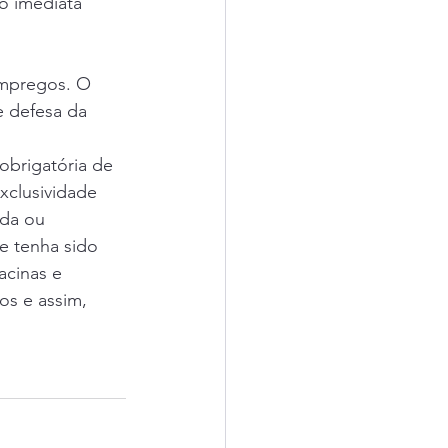
o imediata 
empregos. O 
e defesa da 
obrigatória de 
xclusividade 
da ou 
e tenha sido 
cinas e 
os e assim, 