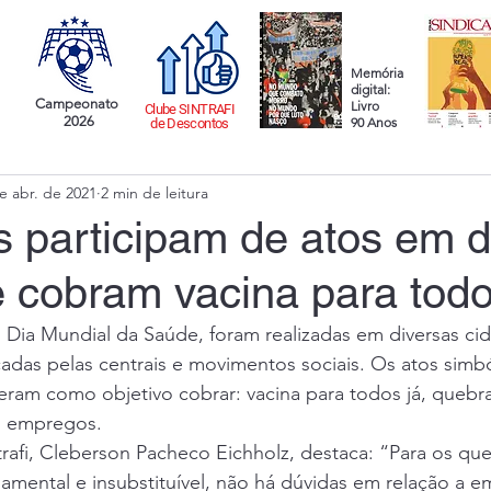
Memória
digital:
Campeonato
Livro
Clube SINTRAFI
2026
90 Anos
de Descontos
e abr. de 2021
2 min de leitura
s participam de atos em 
 cobram vacina para tod
7, Dia Mundial da Saúde, foram realizadas em diversas ci
das pelas centrais e movimentos sociais. Os atos simbó
tiveram como objetivo cobrar: vacina para todos já, quebr
s empregos. 
rafi, Cleberson Pacheco Eichholz, destaca: “Para os que
amental e insubstituível, não há dúvidas em relação a e