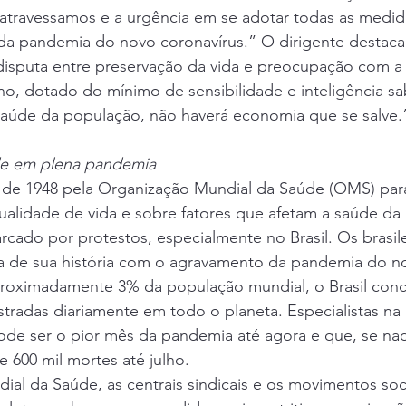
atravessamos e a urgência em se adotar todas as medi
 da pandemia do novo coronavírus.” O dirigente destaca
isputa entre preservação da vida e preocupação com a
o, dotado do mínimo de sensibilidade e inteligência s
aúde da população, não haverá economia que se salve.” 
de em plena pandemia
l de 1948 pela Organização Mundial da Saúde (OMS) para
ualidade de vida e sobre fatores que afetam a saúde da
arcado por protestos, especialmente no Brasil. Os brasil
ria de sua história com o agravamento da pandemia do n
roximadamente 3% da população mundial, o Brasil conc
stradas diariamente em todo o planeta. Especialistas na
de ser o pior mês da pandemia até agora e que, se nada
de 600 mil mortes até julho. 
dial da Saúde, as centrais sindicais e os movimentos soci