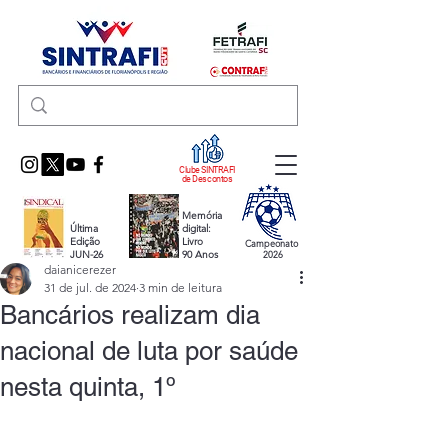
Clube SINTRAFI
de Descontos
Memória
Última
digital:
Edição
Livro
Campeonato
JUN-26
90 Anos
2026
daianicerezer
31 de jul. de 2024
3 min de leitura
Bancários realizam dia
nacional de luta por saúde
nesta quinta, 1º