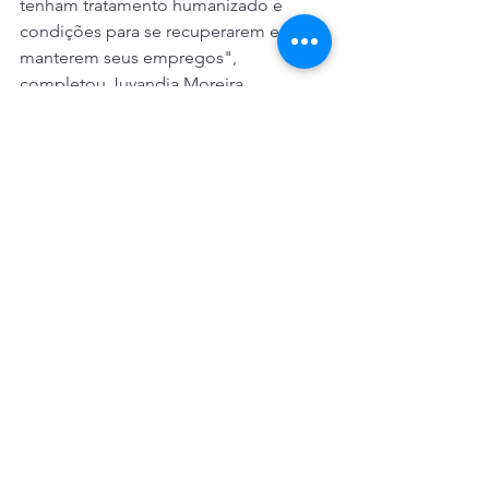
tenham tratamento humanizado e 
condições para se recuperarem e 
manterem seus empregos", 
completou Juvandia Moreira.
A também coordenadora do 
Comando Nacional dos Bancários, 
Neiva Ribeiro, ressaltou que o 
movimento sindical levou à mesa 
provas suficientes de que "o 
adoecimento mental dos bancários é 
maior que em outras categorias" e que 
por isso, os trabalhadores querem 
avançar no combate ao assédio moral. 
Ela lembrou ainda que a pressão para 
bater metas "também é intensificada 
pela vigilância de resultados e pela 
insuficiência de pessoas para 
realizarem suas tarefas, gerando um 