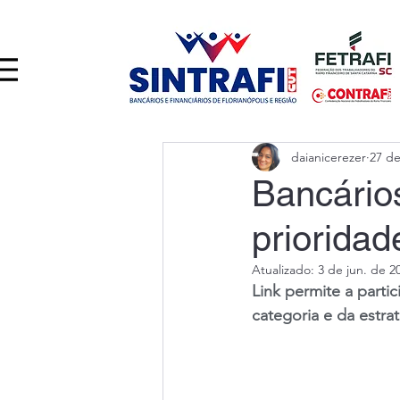
daianicerezer
27 de
Bancários
priorida
Atualizado:
3 de jun. de 2
Link permite a parti
categoria e da estr