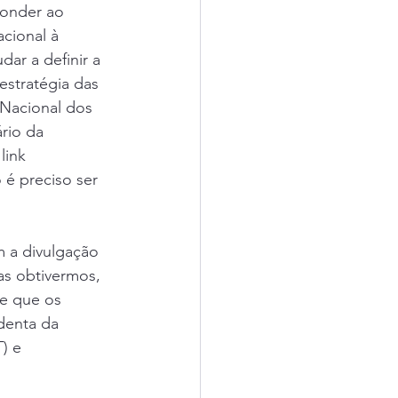
ponder ao 
cional à 
dar a definir a 
estratégia das 
Nacional dos 
rio da 
link 
 é preciso ser 
 a divulgação 
as obtivermos, 
e que os 
denta da 
) e 