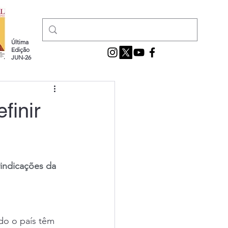
Última
Edição
JUN-26
finir
vindicações da 
do o país têm 