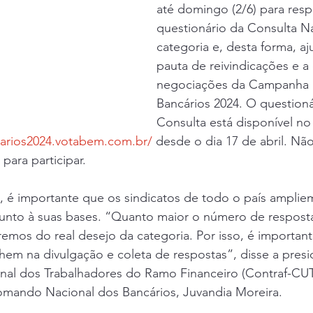
até domingo (2/6) para res
questionário da Consulta Na
categoria e, desta forma, aju
pauta de reivindicações e a 
negociações da Campanha 
Bancários 2024. O questioná
Consulta está disponível no 
carios2024.votabem.com.br/
 desde o dia 17 de abril. Não
 para participar.
 é importante que os sindicatos de todo o país ampliem
 junto à suas bases. “Quanto maior o número de respost
mos do real desejo da categoria. Por isso, é important
em na divulgação e coleta de respostas”, disse a presi
al dos Trabalhadores do Ramo Financeiro (Contraf-CUT
mando Nacional dos Bancários, Juvandia Moreira.