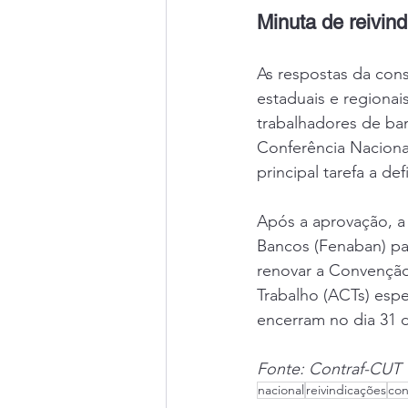
Minuta de reivin
As respostas da cons
estaduais e regionai
trabalhadores de ba
Conferência Nacional
principal tarefa a de
Após a aprovação, a
Bancos (Fenaban) pa
renovar a Convenção
Trabalho (ACTs) esp
encerram no dia 31 
Fonte: Contraf-CUT
nacional
reivindicações
con