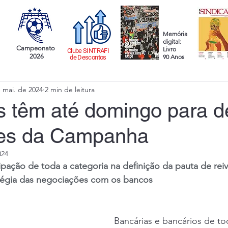
Memória
digital:
Campeonato
Livro
Clube SINTRAFI
2026
90 Anos
de Descontos
 mai. de 2024
2 min de leitura
 têm até domingo para de
des da Campanha
024
cipação de toda a categoria na definição da pauta de rei
atégia das negociações com os bancos
Bancárias e bancários de to