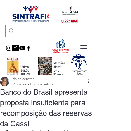
Clube SINTRAFI
de Descontos
Memória
Última
digital:
Edição
Livro
Campeonato
JUN-26
90 Anos
2026
daianicerezer
25 de jun.
3 min de leitura
Banco do Brasil apresenta
proposta insuficiente para
recomposição das reservas
da Cassi