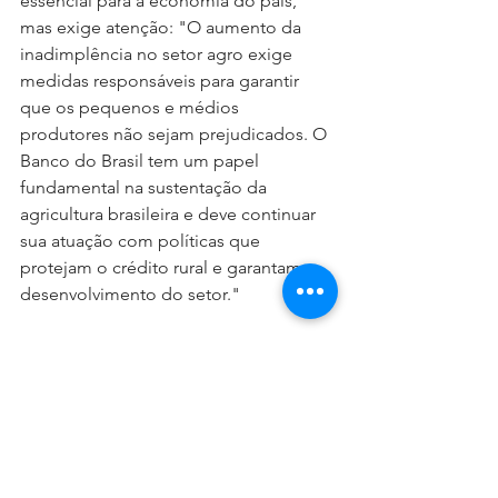
essencial para a economia do país, 
mas exige atenção: "O aumento da 
inadimplência no setor agro exige 
medidas responsáveis para garantir 
que os pequenos e médios 
produtores não sejam prejudicados. O 
Banco do Brasil tem um papel 
fundamental na sustentação da 
agricultura brasileira e deve continuar 
sua atuação com políticas que 
protejam o crédito rural e garantam o 
desenvolvimento do setor."
Veja aqui os destaques completos do 
Dieese
Fonte: Contraf/CUT
Banco do Brasil
Fechamento de Agências
Lucro
Banco do Brasil