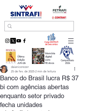
Clube SINTRAFI
de Descontos
Memória
Última
digital:
Edição
Livro
Campeonato
JUN-26
90 Anos
2026
daianicerezer
25 de fev. de 2025
2 min de leitura
Banco do Brasil lucra R$ 37
bi com agências abertas
enquanto setor privado
fecha unidades