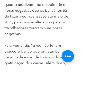
quadro atualizado da quantidade de 
horas negativas que os bancários têm 
de fazer a compensação até maio de 
2025, para buscar alterativas para os 
trabalhadores zerarem suas horas 
negativas.
Para Fernanda, “a reunião foi um 
avanço o banco querer tratar de forma 
negociada e não de forma judicial a 
gratificação dos caixas. Além disso, 
eles se mostraram receptivos em 
relação às nossas pautas, 
principalmente no teletrabalho, no 
qual garantiram não estar no escopo 
deles a redução do teletrabalho.”
A próxima reunião de negociação será 