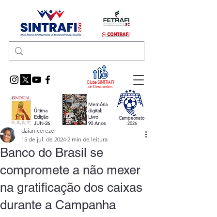
Clube SINTRAFI
de Descontos
Memória
Última
digital:
Edição
Livro
Campeonato
JUN-26
90 Anos
2026
daianicerezer
15 de jul. de 2024
2 min de leitura
Banco do Brasil se
compromete a não mexer
na gratificação dos caixas
durante a Campanha