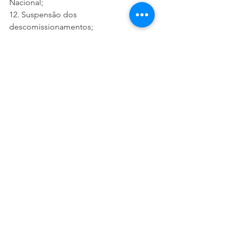
Nacional; 
12. Suspensão dos 
descomissionamentos; 
13. Antecipação do vale alimentação; 
14. Que os bancos façam campanha de 
mídia orientando os clientes sobre o 
uso dos meios digitais, caixas 
eletrônicos e os riscos da 
contaminação do coronavírus; 
15. Disponibilizar máscara, luvas e 
álcool gel para os que irão realizar 
essas atividades essenciais; 
16. Suspensão dos vencimentos dos 
boletos por sessenta dias; 
17. Isenção de tarifas (clientes com 
renda até dois salários mínimos) de 
três transferências eletrônicas por mês 
(TED e DOC) para diminuir o uso de 
cédulas e consequentemente as 