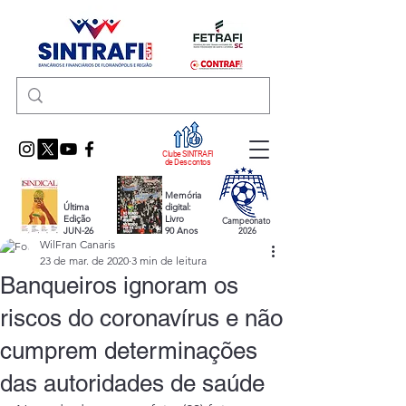
Clube SINTRAFI
de Descontos
Memória
Última
digital:
Edição
Livro
Campeonato
JUN-26
90 Anos
2026
WilFran Canaris
23 de mar. de 2020
3 min de leitura
Banqueiros ignoram os
riscos do coronavírus e não
cumprem determinações
das autoridades de saúde