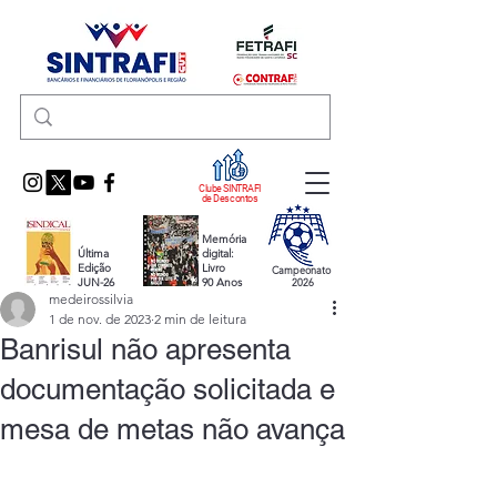
Clube SINTRAFI
de Descontos
Memória
Última
digital:
Edição
Livro
Campeonato
JUN-26
90 Anos
2026
medeirossilvia
1 de nov. de 2023
2 min de leitura
Banrisul não apresenta
documentação solicitada e
mesa de metas não avança