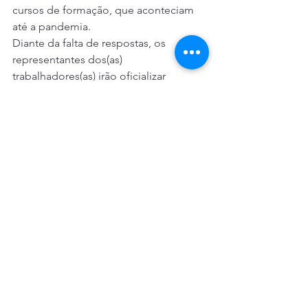
cursos de formação, que aconteciam 
até a pandemia.  
Diante da falta de respostas, os 
representantes dos(as) 
trabalhadores(as) irão oficializar 
algumas questões tratadas na mesa 
desta terça e seguirão aguardando os 
dados e a documentação solicitados 
em meados de outubro. A próxima 
reunião ficou agendada para o dia 21 
de novembro, em formato presencial. 
O Comando Nacional dos 
Banrisulenses deve se reunir em breve 
para definir os próximos passos.
Bancos Públicos
Contraf-CUT
Banrisul
Bancos Públicos
Banrisul