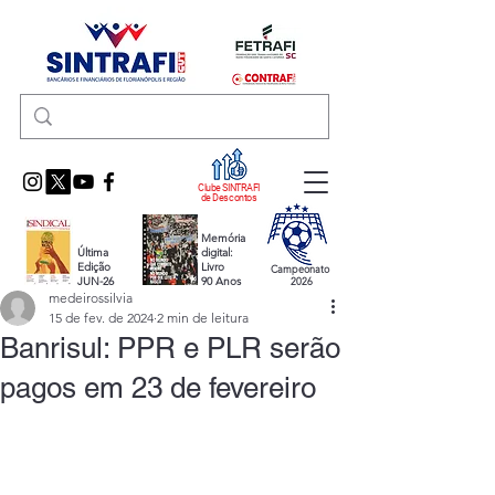
Clube SINTRAFI
de Descontos
Memória
Última
digital:
Edição
Livro
Campeonato
JUN-26
90 Anos
2026
medeirossilvia
15 de fev. de 2024
2 min de leitura
Banrisul: PPR e PLR serão
pagos em 23 de fevereiro