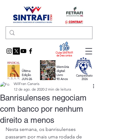
Clube SINTRAFI
de Descontos
Memória
Última
digital:
Edição
Livro
Campeonato
JUN-26
90 Anos
2026
WilFran Canaris
12 de ago. de 2020
2 min de leitura
Banrisulenses negociam
com banco por nenhum
direito a menos
Nesta semana, os banrisulenses 
passaram por mais uma rodada de 