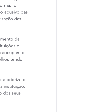
orma,  o 
o abusivo das 
ização das 
umento da 
tuições e 
preocupam o 
lhor, tendo 
 e priorize o 
 instituição. 
o dos seus 