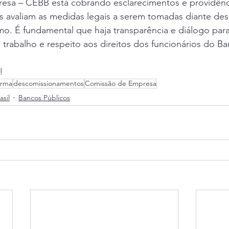
sa – CEBB está cobrando esclarecimentos e providênc
is avaliam as medidas legais a serem tomadas diante de
mo. É fundamental que haja transparência e diálogo para
trabalho e respeito aos direitos dos funcionários do Ba
!
orma
descomissionamentos
Comissão de Empresa
sil
Bancos Públicos