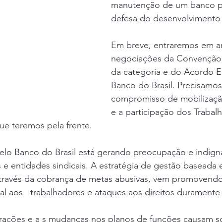
manutenção de um banco p
defesa do desenvolvimento 
Em breve, entraremos em a
negociações da Convenção 
da categoria e do Acordo E
Banco do Brasil. Precisamos 
compromisso de mobilizaçã
e a participação dos Trabal
que teremos pela frente. 
elo Banco do Brasil está gerando preocupação e indign
es e entidades sindicais. A estratégia de gestão baseada 
través da cobrança de metas abusivas, vem promovend
ial aos   trabalhadores e ataques aos direitos durament
turações e a s mudanças nos planos de funções causam s