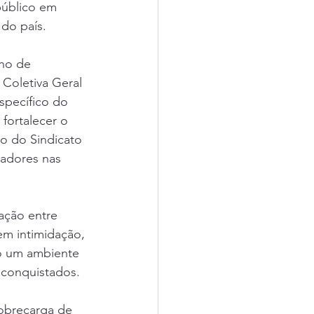
úblico em 
do país. 
no de 
Coletiva Geral 
specífico do 
fortalecer o 
o do Sindicato 
hadores nas 
ação entre 
em intimidação, 
o um ambiente 
e conquistados.
obrecarga de 