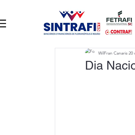
WilFran Canaris
20 
Dia Nacio