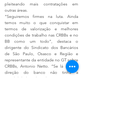
pleiteando mais contratações em 
outras áreas.
“Seguiremos firmes na luta. Ainda 
temos muito o que conquistar em 
termos de valorização e melhores 
condições de trabalho nas CRBBs e no 
BB como um todo”, destaca o 
dirigente do Sindicato dos Bancários 
de São Paulo, Osasco e Região e 
representante da entidade no GT sobre 
CRBBs, Antonio Netto. “Se lá atrás a 
direção do banco não tinha a 
sensibilidade de discutir com o 
movimento sindical os principais 
problemas da categoria, agora o 
primeiro grande avanço no GT sobre 
CRBBs se coloca com o anúncio destas 
contratações”, conclui.
Bancos Públicos
Banco do Brasil