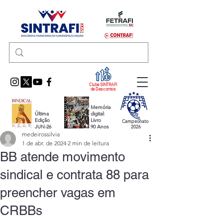
Clube SINTRAFI
de Descontos
Memória
Última
digital:
Edição
Livro
Campeonato
JUN-26
90 Anos
2026
medeirossilvia
1 de abr. de 2024
2 min de leitura
BB atende movimento
sindical e contrata 88 para
preencher vagas em
CRBBs