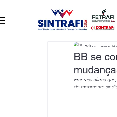
WilFran Canaris
14 
BB se co
mudanças
Empresa afirma que,
do movimento sindic