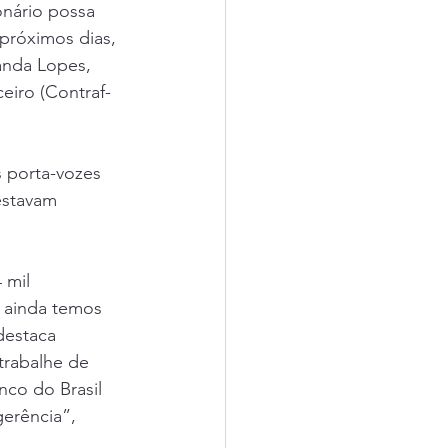
onário possa 
próximos dias, 
anda Lopes, 
eiro (Contraf-
 porta-vozes 
estavam 
 mil 
 ainda temos 
destaca 
trabalhe de 
nco do Brasil 
erência”, 