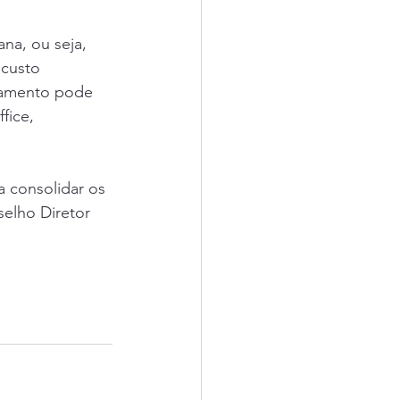
na, ou seja, 
 custo 
tamento pode 
fice, 
 consolidar os 
elho Diretor 