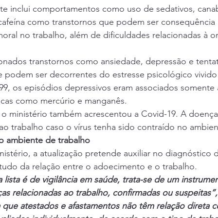
nte inclui comportamentos como uso de sedativos, canab
cafeína como transtornos que podem ser consequência 
moral no trabalho, além de dificuldades relacionadas à o
nados transtornos como ansiedade, depressão e tentati
 podem ser decorrentes do estresse psicológico vivido 
99, os episódios depressivos eram associados somente 
icas como mercúrio e manganês.
, o ministério também acrescentou a Covid-19. A doenç
ao trabalho caso o vírus tenha sido contraído no ambien
no ambiente de trabalho
stério, a atualização pretende auxiliar no diagnóstico 
estudo da relação entre o adoecimento e o trabalho.
lista é de vigilância em saúde, trata-se de um instrume
as relacionadas ao trabalho, confirmadas ou suspeitas”,
 que atestados e afastamentos não têm relação direta co