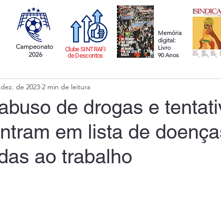
Memória
digital:
Campeonato
Livro
Clube SINTRAFI
2026
90 Anos
de Descontos
 dez. de 2023
2 min de leitura
abuso de drogas e tentati
entram em lista de doença
das ao trabalho