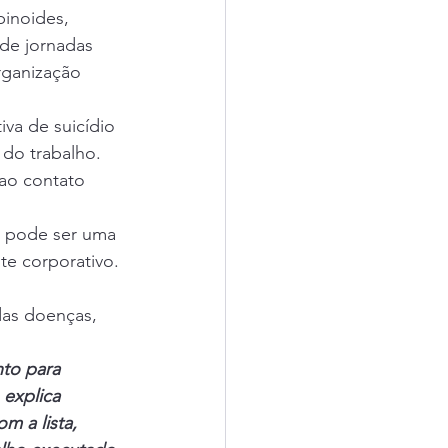
inoides, 
de jornadas 
rganização 
va de suicídio 
do trabalho. 
ao contato 
a pode ser uma 
te corporativo.
das doenças, 
nto para 
 explica 
m a lista, 