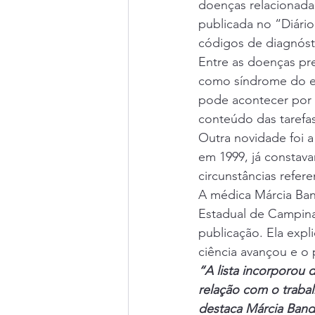
doenças relacionadas
publicada no “Diári
códigos de diagnóst
Entre as doenças pr
como síndrome do es
pode acontecer por f
conteúdo das tarefa
Outra novidade foi a 
em 1999, já constav
circunstâncias refere
A médica Márcia Ban
Estadual de Campina
publicação. Ela expl
ciência avançou e o 
“A lista incorporou 
relação com o traba
destaca Márcia Bandi