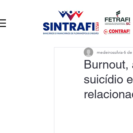
medeirossilvia
6 de
Burnout, 
suicídio 
relaciona