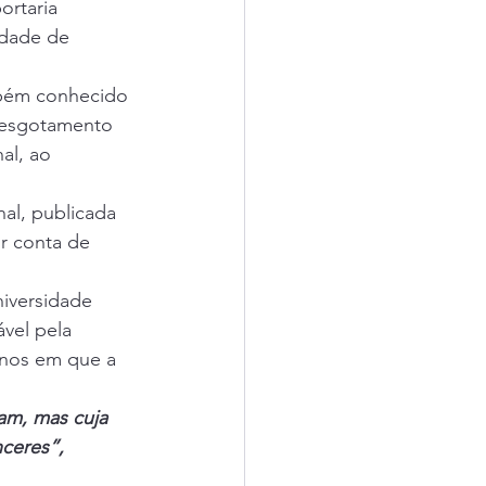
ortaria 
idade de 
mbém conhecido 
 esgotamento 
al, ao 
nal, publicada 
r conta de 
iversidade 
vel pela 
anos em que a 
am, mas cuja 
ceres”, 