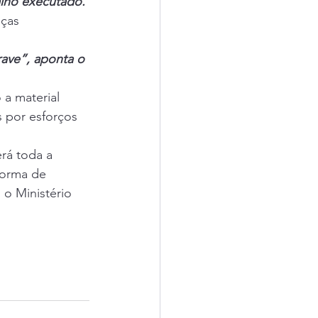
alho executado.
ças 
rave”, aponta o 
a material 
 por esforços 
erá toda a 
forma de 
o Ministério 