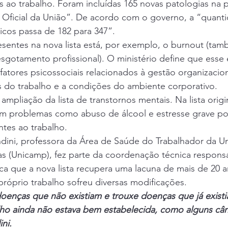
 ao trabalho. Foram incluídas 165 novas patologias na p
o Oficial da União”. De acordo com o governo, a “quant
icos passa de 182 para 347”.
esentes na nova lista está, por exemplo, o burnout (ta
gotamento profissional). O ministério define que esse
atores psicossociais relacionados à gestão organizacion
s do trabalho e a condições do ambiente corporativo.
ampliação da lista de transtornos mentais. Na lista origi
am problemas como abuso de álcool e estresse grave po
ntes ao trabalho.
dini, professora da Área de Saúde do Trabalhador da Un
s (Unicamp), fez parte da coordenação técnica responsá
ica que a nova lista recupera uma lacuna de mais de 20 
próprio trabalho sofreu diversas modificações.
doenças que não existiam e trouxe doenças que já existi
lho ainda não estava bem estabelecida, como alguns cân
ni.