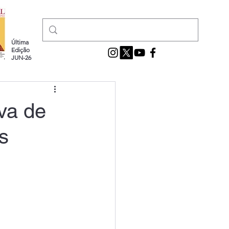
Última
Edição
JUN-26
va de
s