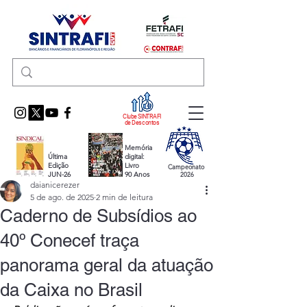
Clube SINTRAFI
de Descontos
Memória
Última
digital:
Edição
Livro
Campeonato
JUN-26
90 Anos
2026
daianicerezer
5 de ago. de 2025
2 min de leitura
Caderno de Subsídios ao
40º Conecef traça
panorama geral da atuação
da Caixa no Brasil