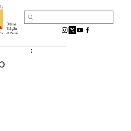
Última
Edição
JUN-26
o