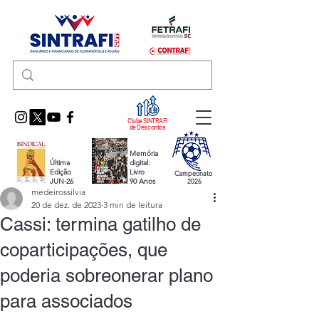
Clube SINTRAFI
de Descontos
Memória
Última
digital:
Edição
Livro
Campeonato
JUN-26
90 Anos
2026
medeirossilvia
20 de dez. de 2023
3 min de leitura
Cassi: termina gatilho de
coparticipações, que
poderia sobreonerar plano
para associados