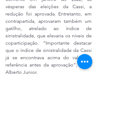
vésperas das eleições da Cassi, a 
redução foi aprovada. Entretanto, em 
contrapartida, aprovaram também um 
gatilho, atrelado ao índice de 
sinistralidade, que elevaria os níveis de 
coparticipação. “Importante destacar 
que o índice de sinistralidade da Cassi 
já se encontrava acima do valor de 
referência antes da aprovação”, frisou 
Alberto Junior.
Desde a posse, em 1º de junho de 
2022, os eleitos pela chapa Unidos por 
uma Cassi Solidária vinham se 
contrapondo às tentativas de aplicação 
do gatilho e do plano de 
contingenciamento para aumento das 
coparticipações. Entre junho de 2022 e 
fevereiro de 2023, os conselheiros 