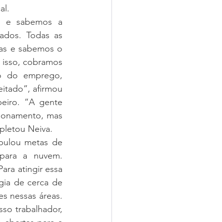
al.
o e sabemos a 
dos. Todas as 
as e sabemos o 
 isso, cobramos 
o do emprego, 
tado”, afirmou 
iro. “A gente 
ionamento, mas 
pletou Neiva.
pulou metas de 
para a nuvem. 
ra atingir essa 
ia de cerca de 
s nessas áreas. 
so trabalhador, 