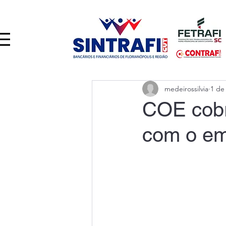
medeirossilvia
1 de
COE cobr
com o e