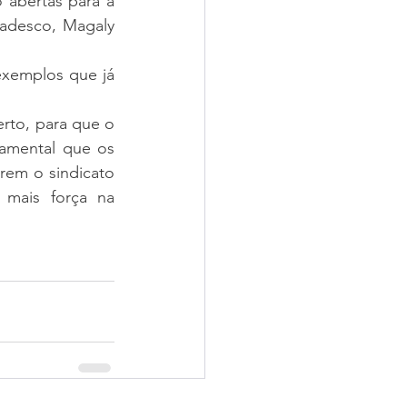
abertas para a 
adesco, Magaly 
xemplos que já 
to, para que o 
amental que os 
em o sindicato 
mais força na 