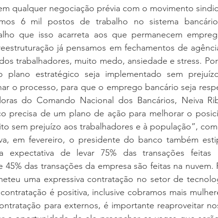
 sem qualquer negociação prévia com o movimento sindic
mos 6 mil postos de trabalho no sistema bancári
alho que isso acarreta aos que permanecem emprega
reestruturação já pensamos em fechamentos de agênci
dos trabalhadores, muito medo, ansiedade e stress. Por
 plano estratégico seja implementado sem prejuíz
 o processo, para que o emprego bancário seja respei
ras do Comando Nacional dos Bancários, Neiva Ribe
o precisa de um plano de ação para melhorar o posic
ito sem prejuízo aos trabalhadores e à população”, com
iva, em fevereiro, o presidente do banco também esti
 a expectativa de levar 75% das transações feitas 
 45% das transações da empresa são feitas na nuvem. Pa
teu uma expressiva contratação no setor de tecnolog
 contratação é positiva, inclusive cobramos mais mulhere
contratação para externos, é importante reaproveitar nos