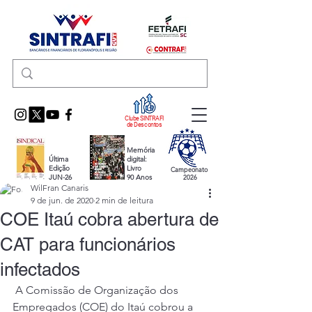
Clube SINTRAFI
de Descontos
Memória
Última
digital:
Edição
Livro
Campeonato
JUN-26
90 Anos
2026
WilFran Canaris
9 de jun. de 2020
2 min de leitura
COE Itaú cobra abertura de
CAT para funcionários
infectados
 A Comissão de Organização dos 
Empregados (COE) do Itaú cobrou a 