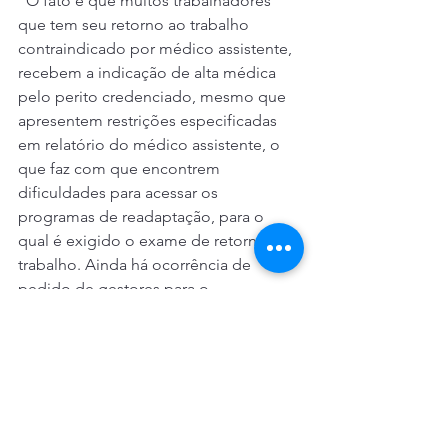
“O fato é que muitos trabalhadores 
que tem seu retorno ao trabalho 
contraindicado por médico assistente, 
recebem a indicação de alta médica 
pelo perito credenciado, mesmo que 
apresentem restrições especificadas 
em relatório do médico assistente, o 
que faz com que encontrem 
dificuldades para acessar os 
programas de readaptação, para o 
qual é exigido o exame de retorno ao 
trabalho. Ainda há ocorrência de 
pedido de gestores para o 
preenchimento de autodeclaração de 
saúde aos trabalhadores. O banco 
precisa se atentar para esta situação”, 
completou o outro coordenador do 
GT de Saúde, Carlos Damarindo.  
Fonte: CONTRAF-CUT