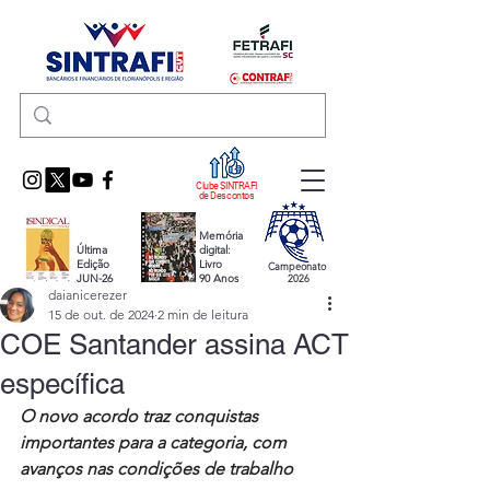
Clube SINTRAFI
de Descontos
Memória
Última
digital:
Edição
Livro
Campeonato
JUN-26
90 Anos
2026
daianicerezer
15 de out. de 2024
2 min de leitura
COE Santander assina ACT
específica
O novo acordo traz conquistas 
importantes para a categoria, com 
avanços nas condições de trabalho