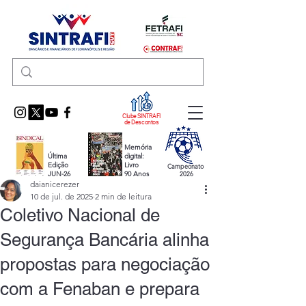
Clube SINTRAFI
de Descontos
Memória
Última
digital:
Edição
Livro
Campeonato
JUN-26
90 Anos
2026
daianicerezer
10 de jul. de 2025
2 min de leitura
Coletivo Nacional de
Segurança Bancária alinha
propostas para negociação
com a Fenaban e prepara