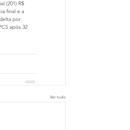
l (201) R$ 
a final e a 
delta por 
PCS após 32 
Ver tudo