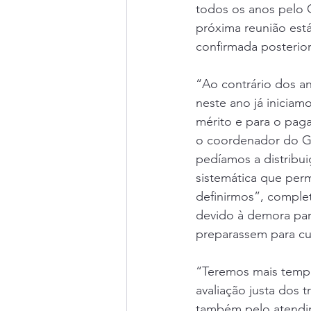
todos os anos pelo 
próxima reunião est
confirmada posterio
“Ao contrário dos a
neste ano já inicia
mérito e para o pa
o coordenador do GT,
pedíamos a distribui
sistemática que perm
definirmos”, comple
devido à demora para
preparassem para cu
“Teremos mais temp
avaliação justa dos 
também pelo atendime