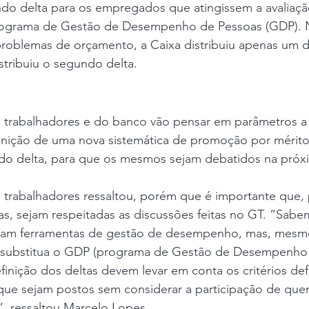
ndo delta para os empregados que atingissem a avaliaçã
rograma de Gestão de Desempenho de Pessoas (GDP). 
roblemas de orçamento, a Caixa distribuiu apenas um d
stribuiu o segundo delta.
 trabalhadores e do banco vão pensar em parâmetros a
nição de uma nova sistemática de promoção por mérito e
do delta, para que os mesmos sejam debatidos na próx
 trabalhadores ressaltou, porém que é importante que, 
s, sejam respeitadas as discussões feitas no GT. “Sabe
stam ferramentas de gestão de desempenho, mas, mesm
 substitua o GDP (programa de Gestão de Desempenho 
efinição dos deltas devem levar em conta os critérios def
 que sejam postos sem considerar a participação de que
s”, ressaltou Marcelo Lopes.