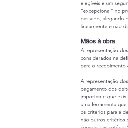
elegíveis e um segu
“excepcional” no p
passado, alegando p
linearmente e não di
Mãos à obra
A representação dos
considerados na defi
para o recebimento 
A representação dos
pagamento dos delta
importante que exi
uma ferramenta que
os critérios para a d
não outros critérios
cumprir tais critério