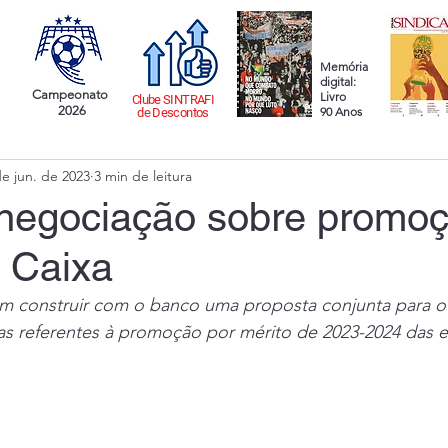
Memória
digital:
Campeonato
Livro
Clube SINTRAFI
2026
90 Anos
de Descontos
de jun. de 2023
3 min de leitura
egociação sobre promoç
a Caixa
m construir com o banco uma proposta conjunta para 
tas referentes à promoção por mérito de 2023-2024 das