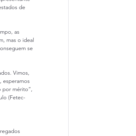
estados de 
mpo, as 
, mas o ideal 
 conseguem se 
dos. Vimos, 
o, esperamos 
 por mérito”, 
lo (Fetec-
pregados 