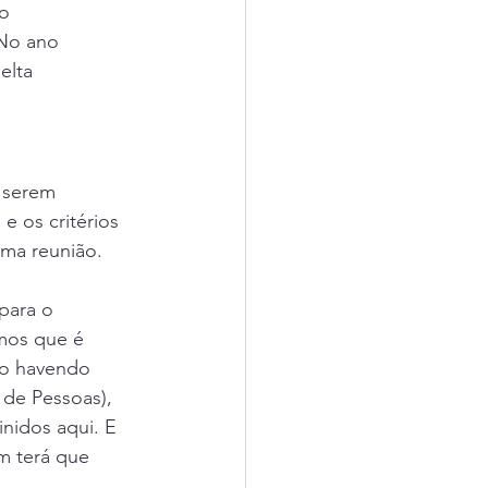
o 
No ano 
elta 
 serem 
 os critérios 
ima reunião.
para o 
mos que é 
o havendo 
de Pessoas), 
inidos aqui. E 
m terá que 