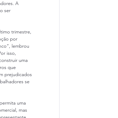
dores. A 
o ser 
imo trimestre, 
oção por 
nco”, lembrou 
or isso, 
construir uma 
ros que 
am prejudicados 
abalhadores se 
permita uma 
omercial, mas 
epresentante 