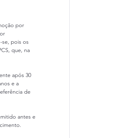
moção por 
or 
se, pois os 
CS, que, na 
ente após 30 
nos e a 
eferência de 
mitido antes e 
cimento.