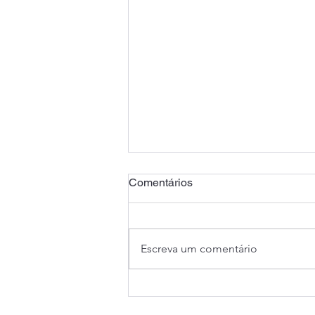
Comentários
Escreva um comentário
Saúde Caixa: Banco
apresenta proposta que