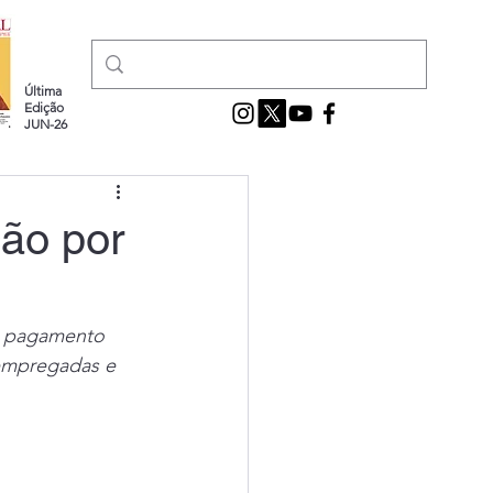
Última
Edição
JUN-26
ão por
o pagamento 
 empregadas e 