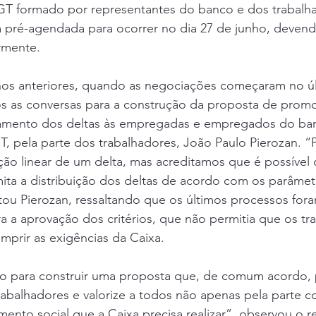
GT formado por representantes do banco e dos trabalha
á pré-agendada para ocorrer no dia 27 de junho, devend
rmente.
nos anteriores, quando as negociações começaram no últ
mos as conversas para a construção da proposta de prom
gamento dos deltas às empregadas e empregados do ba
 pela parte dos trabalhadores, João Paulo Pierozan. “P
ção linear de um delta, mas acreditamos que é possível 
ita a distribuição dos deltas de acordo com os parâmet
tou Pierozan, ressaltando que os últimos processos for
 a aprovação dos critérios, que não permitia que os tr
mprir as exigências da Caixa.
o para construir uma proposta que, de comum acordo, 
trabalhadores e valorize a todos não apenas pela parte c
nto social que a Caixa precisa realizar”, observou o r