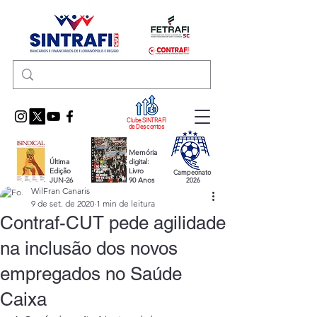
Clube SINTRAFI
de Descontos
Memória
Última
digital:
Edição
Livro
Campeonato
JUN-26
90 Anos
2026
WilFran Canaris
9 de set. de 2020
1 min de leitura
Contraf-CUT pede agilidade
na inclusão dos novos
empregados no Saúde
Caixa