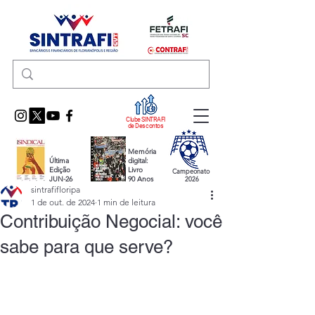
Clube SINTRAFI
de Descontos
Memória
Última
digital:
Edição
Livro
Campeonato
JUN-26
90 Anos
2026
sintrafifloripa
1 de out. de 2024
1 min de leitura
Contribuição Negocial: você
sabe para que serve?