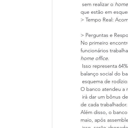
 sem realizar o 
home 
que estão em esquem
> 
Tempo Real: Acomp
> 
Perguntas e Respo
No primeiro encontro
funcionários trabalh
home office
.
 Isso representa 6
balanço social do b
 esquema de rodízio.
O banco atendeu a r
 irá dar um bônus d
de cada trabalhador.
Além disso, o banco 
maio, após assemblei
 isso, serão abonad