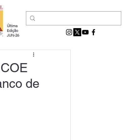
Última
Edição
JUN-26
e COE
anco de