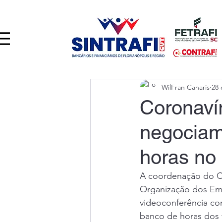
WilFran Canaris
28 
Coronaví
negociam
horas no 
A coordenação do C
Organização dos Emp
videoconferência com
banco de horas dos f