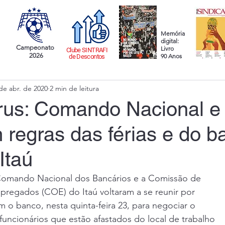
Memória
digital:
Campeonato
Livro
Clube SINTRAFI
2026
90 Anos
de Descontos
de abr. de 2020
2 min de leitura
rus: Comando Nacional 
 regras das férias e do b
Itaú
omando Nacional dos Bancários e a Comissão de 
regados (COE) do Itaú voltaram a se reunir por 
 o banco, nesta quinta-feira 23, para negociar o 
uncionários que estão afastados do local de trabalho