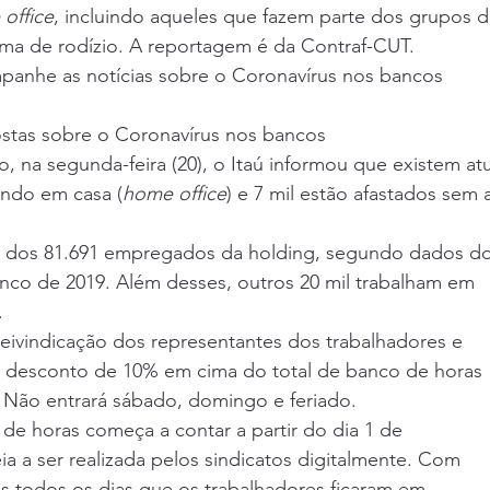
office
, incluindo aqueles que fazem parte dos grupos de
a de rodízio. A reportagem é da 
Contraf-CUT
.  
anhe as notícias sobre o Coronavírus nos bancos
stas sobre o Coronavírus nos bancos
, na segunda-feira (20)
, o Itaú informou que existem at
ando em casa (
home office
) e 7 mil estão afastados sem 
4% dos 81.691 empregados da holding, segundo dados do
anco de 2019. Além desses, outros 20 mil trabalham em
 
eivindicação dos representantes dos trabalhadores e
e desconto de 10% em cima do total de banco de horas 
 Não entrará sábado, domingo e feriado. 
de horas começa a contar a partir do dia 1 de 
a a ser realizada pelos sindicatos digitalmente. Com
os todos os dias que os trabalhadores ficaram em 