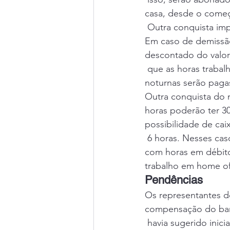
casa, desde o começ
 Outra conquista im
Em caso de demissão
descontado do valor 
 que as horas traba
noturnas serão paga
Outra conquista do m
horas poderão ter 30
possibilidade de ca
 6 horas. Nesses cas
com horas em débito
trabalho em home off
Pendências
Os representantes d
compensação do ban
 havia sugerido ini