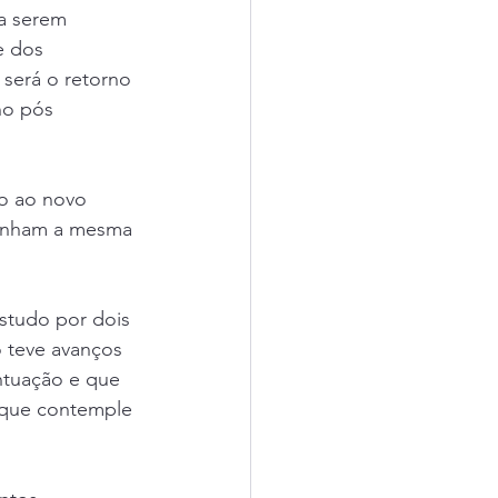
a serem 
e dos 
erá o retorno 
no pós 
tenham a mesma 
 teve avanços 
ntuação e que 
 que contemple 