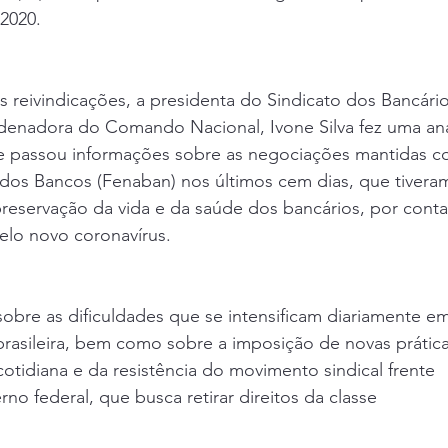
2020.
s reivindicações, a presidenta do Sindicato dos Bancári
denadora do Comando Nacional, Ivone Silva fez uma aná
 e passou informações sobre as negociações mantidas c
dos Bancos (Fenaban) nos últimos cem dias, que tiver
 preservação da vida e da saúde dos bancários, por cont
lo novo coronavírus.
obre as dificuldades que se intensificam diariamente e
brasileira, bem como sobre a imposição de novas prátic
 cotidiana e da resistência do movimento sindical frente
no federal, que busca retirar direitos da classe