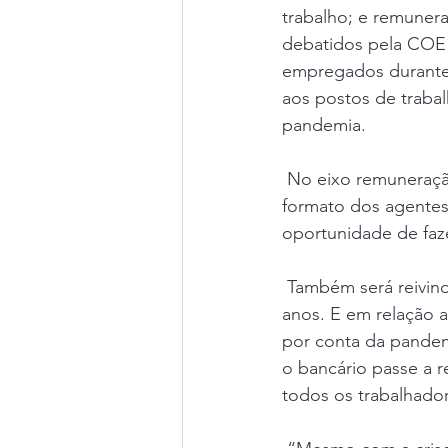
trabalho; e remunera
debatidos pela COE j
empregados durante
aos postos de traba
pandemia.
 No eixo remuneração, ficou definido que continuarão os debates em relação ao novo 
formato dos agentes
oportunidade de faze
 Também será reivindicado que seja renovado o acordo de PCR e bolsa de estudo por dois 
anos. E em relação 
por conta da pandem
o bancário passe a 
todos os trabalhado