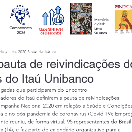
Memória
digital:
Campeonato
Livro
Clube SINTRAFI
2026
90 Anos
de Descontos
de jul. de 2020
3 min de leitura
pauta de reivindicações d
s do Itaú Unibanco
gadas que participaram do Encontro
adores do Itaú definiram a pauta de reivindicações
Campanha Nacional 2020 em relação à Saúde e Condiçõe
a e no pós-pandemia de coronavírus (Covid-19); Empre
o reuniu, de forma virtual, 95 representantes do Brasil
ra (14), e faz parte do calendário organizativo para a