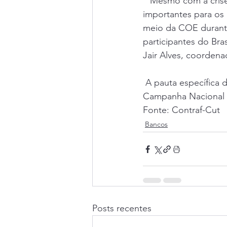
 “Mesmo com a crise, conseguimos realizar nosso encontro e debater os pontos 
importantes para os 
meio da COE durante
participantes do Bra
Jair Alves, coorden
 A pauta específica dos bancários do Itaú será entregue o banco após a finalização da 
Campanha Nacional 
Fonte: Contraf-Cut
Bancos
Posts recentes