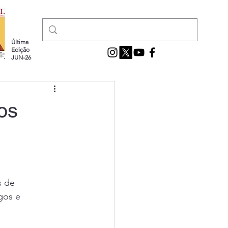
Última
Edição
JUN-26
os
s de
gos e