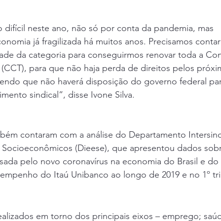
 difícil neste ano, não só por conta da pandemia, mas
onomia já fragilizada há muitos anos. Precisamos conta
dade da categoria para conseguirmos renovar toda a C
 (CCT), para que não haja perda de direitos pelos próx
endo que não haverá disposição do governo federal pa
ento sindical”, disse Ivone Silva.
mbém contaram com a análise do Departamento Intersind
os Socioeconômicos (Dieese), que apresentou dados sob
usada pelo novo coronavírus na economia do Brasil e do
mpenho do Itaú Unibanco ao longo de 2019 e no 1º tr
ealizados em torno dos principais eixos – emprego; saú