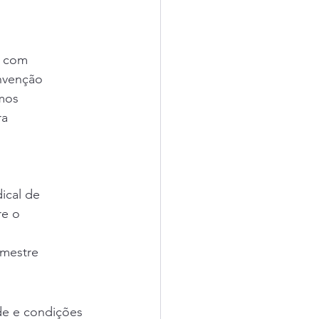
r com
onvenção
imos
ra
ical de
re o
imestre
de e condições 