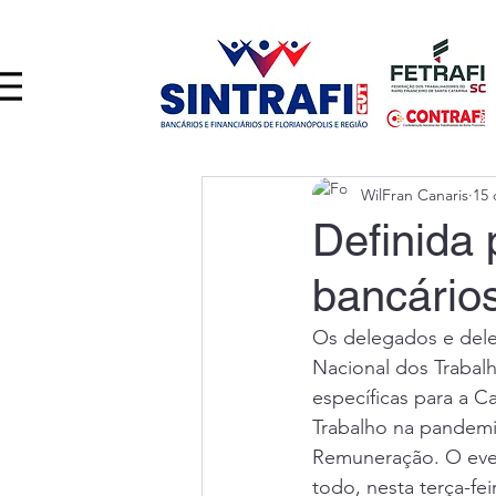
WilFran Canaris
15 
Definida 
bancário
Os delegados e dele
Nacional dos Trabalh
específicas para a 
Trabalho na pandemi
Remuneração. O event
todo, nesta terça-fei