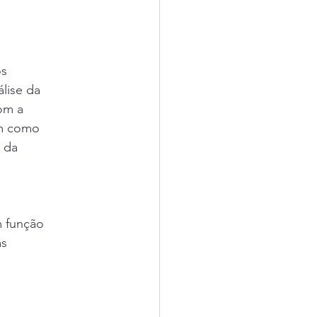
os
lise da
om a
am como
a da
m função
as