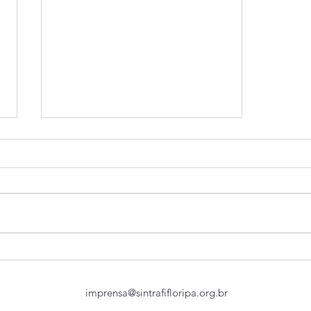
COE do Santander espera
proposta para renovação do
ACT
imprensa@sintrafifloripa.org.br