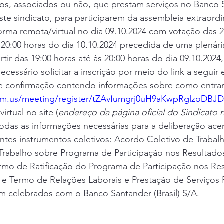
s, associados ou não, que prestam serviços no Banco 
este sindicato, para participarem da assembleia extraordin
forma remota/virtual no dia 09.10.2024 com votação das 2
 20:00 horas do dia 10.10.2024 precedida de uma plenária
rtir das 19:00 horas até às 20:00 horas do dia 09.10.2024
necessário solicitar a inscrição por meio do link a seguir 
e confirmação contendo informações sobre como entrar n
om.us/meeting/register/tZAvfumgrj0uH9aKwpRglzoDBJ
irtual no site (
endereço da página oficial do Sindicato n
todas as informações necessárias para a deliberação ace
tes instrumentos coletivos: Acordo Coletivo de Trabalh
Trabalho sobre Programa de Participação nos Resultado
ermo de Ratificação do Programa de Participação nos Re
e Termo de Relações Laborais e Prestação de Serviços F
em celebrados com o Banco Santander (Brasil) S/A.