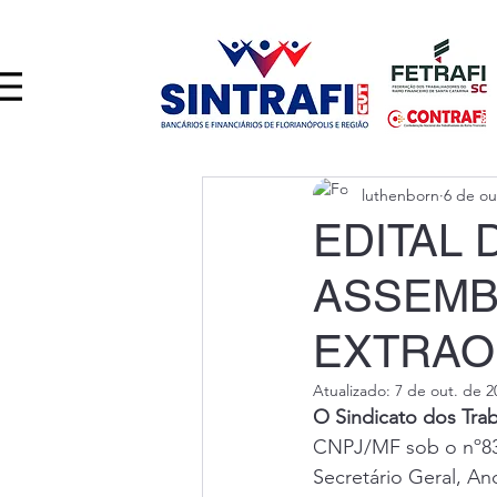
luthenborn
6 de ou
EDITAL
ASSEMB
EXTRAOR
Atualizado:
7 de out. de 2
O Sindicato dos Tra
CNPJ/MF sob o nº83.9
Secretário Geral, An