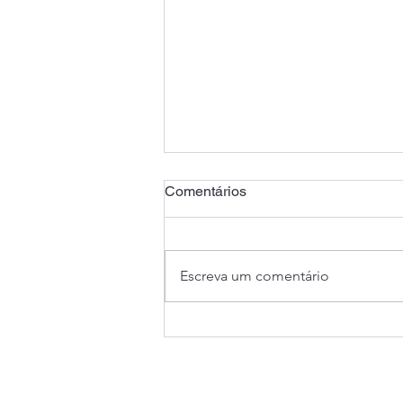
Comentários
Escreva um comentário
COE conquista proposta do
Santander com avanços para
os trabalhadores