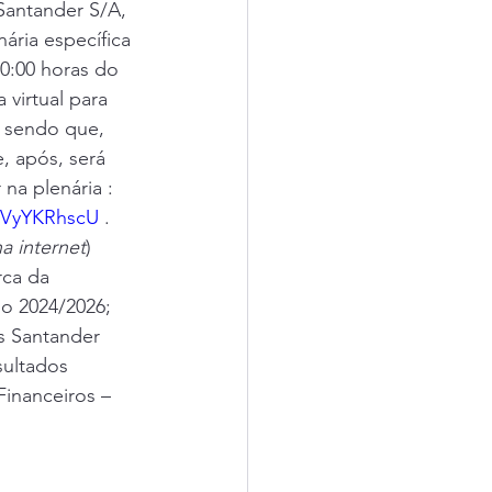
Santander S/A, 
ária específica 
0:00 horas do 
 virtual para 
, sendo que, 
e, após, será 
a plenária : 
DVyYKRhscU
 . 
a internet
) 
rca da 
o 2024/2026; 
s Santander 
sultados 
inanceiros – 