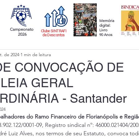
Memória
digital:
Campeonato
Livro
Clube SINTRAFI
2026
90 Anos
de Descontos
t. de 2024
1 min de leitura
 DE CONVOCAÇÃO DE
LEIA GERAL
DINÁRIA - Santander
024
balhadores do Ramo Financeiro de Florianópolis e Regiã
02.122/0001-09, Registro sindical nº: 46000.021404/200
dré Luiz Alves, nos termos de seu Estatuto, convoca tod