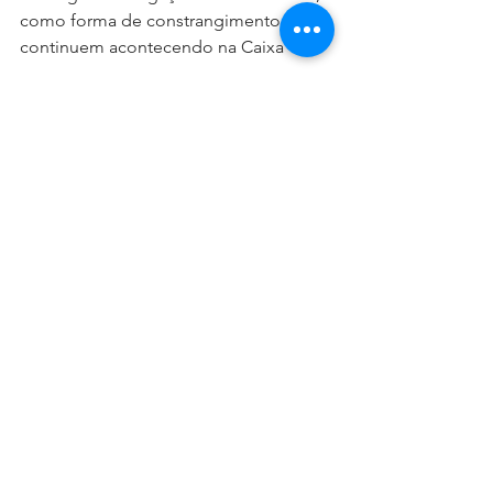
como forma de constrangimento, 
continuem acontecendo na Caixa”.
Fabiana Uehara solicitou informações 
atualizadas sobre adoecimento no 
banco. “Precisamos dos números e 
das causas do adoecimento das 
empregadas e empregados”, 
acrescentou a conselheira.
Na semana passada, a Contraf-CUT 
enviou ofício à direção do banco 
pedindo explicações sobre cobranças 
abusivas de metas e 
assédio.“Reforçamos aos empregados 
que aproveitem o espaço aberto pelo 
diálogo de hoje para que possamos 
levar esses e outros pontos que não 