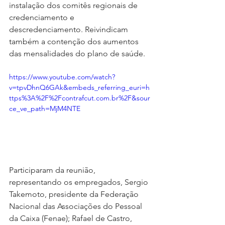
instalação dos comitês regionais de 
credenciamento e 
descredenciamento. Reivindicam 
também a contenção dos aumentos 
das mensalidades do plano de saúde.
https://www.youtube.com/watch?
v=tpvDhnQ6GAk&embeds_referring_euri=h
ttps%3A%2F%2Fcontrafcut.com.br%2F&sour
ce_ve_path=MjM4NTE
Participaram da reunião, 
representando os empregados, Sergio 
Takemoto, presidente da Federação 
Nacional das Associações do Pessoal 
da Caixa (Fenae); Rafael de Castro, 