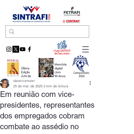
Clube SINTRAFI
de Descontos
Memória
Última
digital:
Edição
Livro
Campeonato
JUN-26
90 Anos
2026
daianicerezer
25 de mar. de 2025
3 min de leitura
Em reunião com vice-
presidentes, representantes
dos empregados cobram
combate ao assédio no