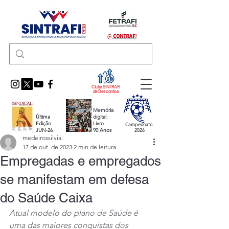
Clube SINTRAFI
de Descontos
Memória
Última
digital:
Edição
Livro
Campeonato
JUN-26
90 Anos
2026
medeirossilvia
17 de out. de 2023
2 min de leitura
Empregadas e empregados
se manifestam em defesa
do Saúde Caixa
Atual modelo do plano de Saúde é 
uma das maiores conquistas dos 