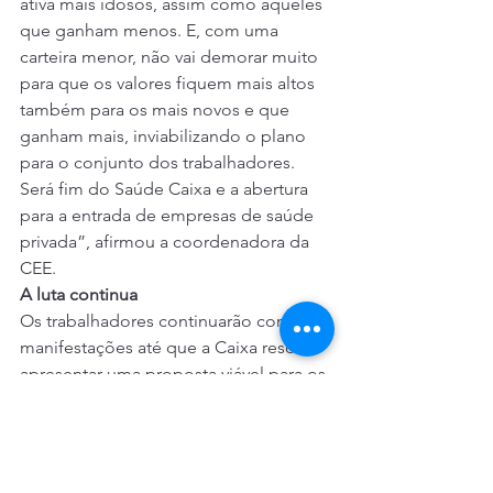
ativa mais idosos, assim como aqueles 
que ganham menos. E, com uma 
carteira menor, não vai demorar muito 
para que os valores fiquem mais altos 
também para os mais novos e que 
ganham mais, inviabilizando o plano 
para o conjunto dos trabalhadores. 
Será fim do Saúde Caixa e a abertura 
para a entrada de empresas de saúde 
privada”, afirmou a coordenadora da 
CEE.
A luta continua
Os trabalhadores continuarão com as 
manifestações até que a Caixa resolva 
apresentar uma proposta viável para os 
trabalhadores. Um novo Dia Nacional 
de Luta em Defesa do Saúde Caixa já 
está pré-agendado para o dia 30 de 
outubro.