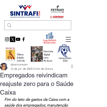
Clube SINTRAFI
de Descontos
Memória
Última
digital:
Edição
Livro
Campeonato
JUN-26
90 Anos
2026
daianicerezer
16 de jul. de 2025
5 min de leitura
Empregados reivindicam
reajuste zero para o Saúde
Caixa
Fim do teto de gastos da Caixa com a 
saúde dos empregados; manutenção 