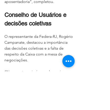
aposentadoria”, completou.
Conselho de Usuários e 
decisões coletivas
O representante da Federa-RJ, Rogério 
Campanate, destacou a importância 
das decisões coletivas e a falta de 
respeito da Caixa com a mesa de 
negociações.
“Nossa categoria é uma das mais 
organizadas do país, pois acreditamos 
muito no poder da negociação 
coletiva e valorizamos muito essa mesa 
de negociações. Lamentamos que a 
Caixa, muitas vezes, implemente 
programas e tome medidas que 